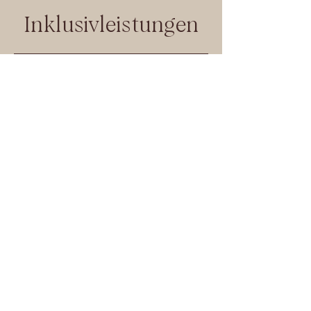
Inklusivleistungen
Bergbauernhof Ammann
Besuche den Bio Bergbauernhof der
Familie Ammann und streichle die Tiere
von der Katz bis zur Kuh.
Sonnenterrasse und
Liegewiese
Ob ein Buch lesen oder einfach die
Sonnenstrahlen genießen – ein Ort zum
Ankommen und Verweilen.
Kinderspielplatz
Ausgestattet mit Rutsche, Schaukel,