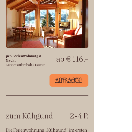
pro Ferienwohnung &
ab € 116,–
Nacht
Mindestaufenthalt 4 Nächte
ANFRAGEN
zum Kühgund
2-4 P.
Die Ferienwohnung „Kühgund“ im ersten